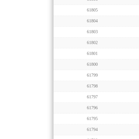
61805
61804
61803
61802
61801
61800
61799
61798
61797
61796
61795
61794