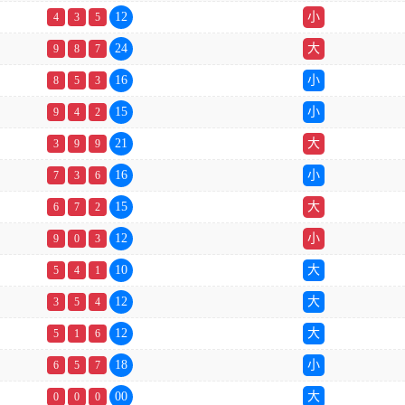
12
小
4
3
5
24
大
9
8
7
16
小
8
5
3
15
小
9
4
2
21
大
3
9
9
16
小
7
3
6
15
大
6
7
2
12
小
9
0
3
10
大
5
4
1
12
大
3
5
4
12
大
5
1
6
18
小
6
5
7
00
大
0
0
0