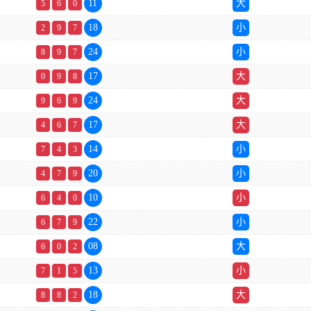
11
大
5
6
0
18
小
2
9
7
24
小
8
9
7
17
大
0
9
8
24
大
9
6
9
17
大
4
6
7
14
小
7
4
3
20
小
4
7
9
10
小
6
4
0
22
小
6
7
9
08
大
6
0
2
13
小
7
1
5
18
大
8
8
2