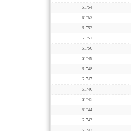
61754
61753
61752
61751
61750
61749
61748
61747
61746
61745
61744
61743
61742