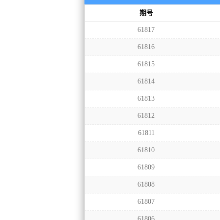
期号
61817
61816
61815
61814
61813
61812
61811
61810
61809
61808
61807
61806