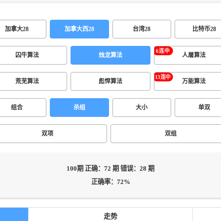
加拿大28
加拿大西28
台湾28
比特币28
囚牛算法
烛龙算法
人屠算法
荒芜算法
彪悍算法
万能算法
组合
杀组
大小
单双
双项
双组
100期 正确：72 期 错误：28 期
正确率：72%
走势