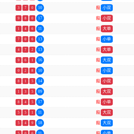
10
殺
小双
3
7
0
17
殺
小双
9
8
0
11
殺
大单
1
4
6
13
殺
小单
7
0
6
13
殺
大单
4
7
2
16
殺
大双
9
6
1
10
殺
小双
0
2
8
14
殺
小双
8
1
5
09
殺
大双
1
3
5
17
殺
小单
8
4
5
11
殺
大双
5
5
1
18
殺
大双
5
4
9
11
殺
小单
5
0
6