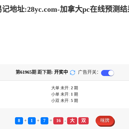
记地址:28yc.com-加拿大pc在线预测
第
61965
期 距下期:
开奖中
广告开关：
大单
未开:
2
期
小单
未开:
1
期
小双
未开:
5
期
8
+
1
+
7
=
16
-
大
双
咪牌