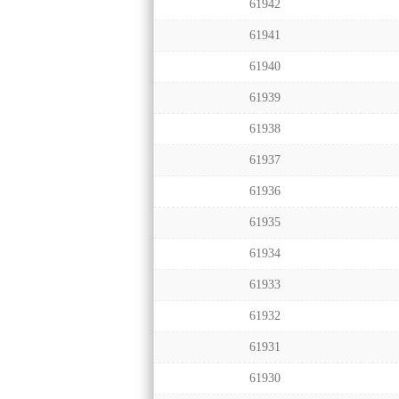
61942
61941
61940
61939
61938
61937
61936
61935
61934
61933
61932
61931
61930