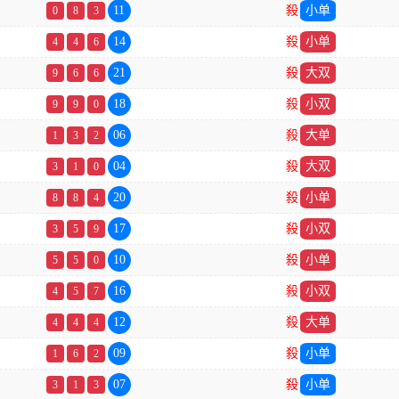
11
殺
小单
0
8
3
14
殺
小单
4
4
6
21
殺
大双
9
6
6
18
殺
小双
9
9
0
06
殺
大单
1
3
2
04
殺
大双
3
1
0
20
殺
小单
8
8
4
17
殺
小双
3
5
9
10
殺
小单
5
5
0
16
殺
小双
4
5
7
12
殺
大单
4
4
4
09
殺
小单
1
6
2
07
殺
小单
3
1
3