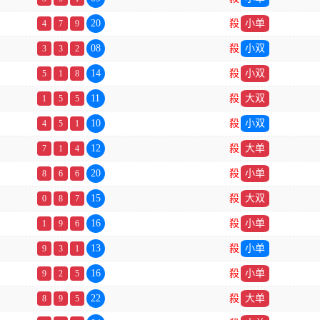
20
殺
小单
4
7
9
08
殺
小双
3
3
2
14
殺
小双
5
1
8
11
殺
大双
1
5
5
10
殺
小双
4
5
1
12
殺
大单
7
1
4
20
殺
小单
8
6
6
15
殺
大双
0
8
7
16
殺
小单
1
9
6
13
殺
小单
9
3
1
16
殺
小单
9
2
5
22
殺
大单
8
9
5