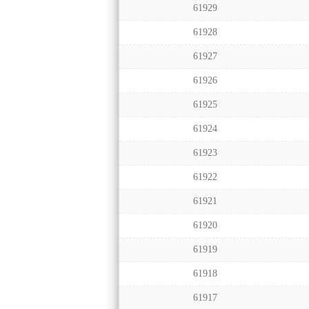
61929
61928
61927
61926
61925
61924
61923
61922
61921
61920
61919
61918
61917