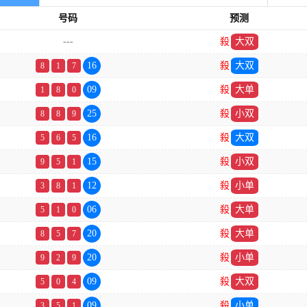
号码
预测
---
殺
大双
16
殺
大双
8
1
7
09
殺
大单
1
8
0
25
殺
小双
8
8
9
16
殺
大双
5
6
5
15
殺
小双
9
5
1
12
殺
小单
3
8
1
06
殺
大单
5
1
0
20
殺
大单
8
5
7
20
殺
小单
9
2
9
09
殺
大双
5
0
4
09
殺
小单
3
5
1