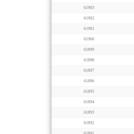
61903
61902
61901
61900
61899
61898
61897
61896
61895
61894
61893
61892
61891