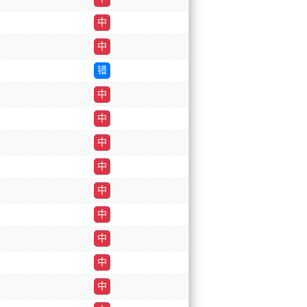
中
中
错
中
中
中
中
中
中
中
中
中