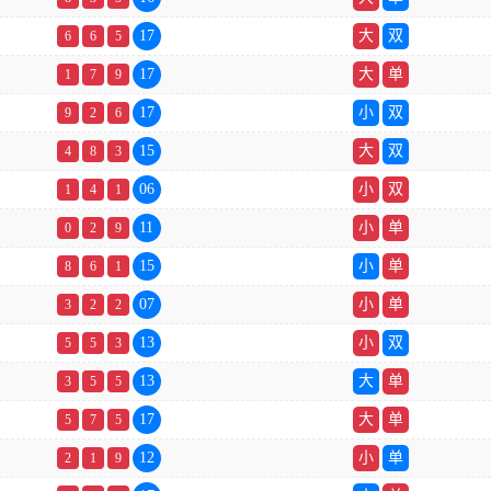
17
大
双
6
6
5
17
大
单
1
7
9
17
小
双
9
2
6
15
大
双
4
8
3
06
小
双
1
4
1
11
小
单
0
2
9
15
小
单
8
6
1
07
小
单
3
2
2
13
小
双
5
5
3
13
大
单
3
5
5
17
大
单
5
7
5
12
小
单
2
1
9