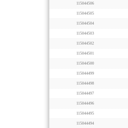
115044506
115044505
115044504
115044503
115044502
115044501
115044500
115044499
115044498
115044497
115044496
115044495
115044494