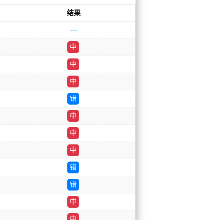
结果
---
中
中
中
错
中
中
中
错
错
中
中