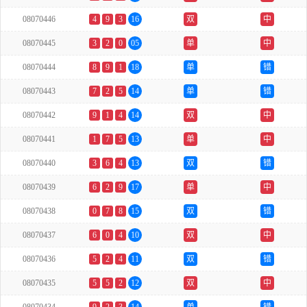
08070446
4
9
3
16
双
中
08070445
3
2
0
05
单
中
08070444
8
9
1
18
单
错
08070443
7
2
5
14
单
错
08070442
9
1
4
14
双
中
08070441
1
7
5
13
单
中
08070440
3
6
4
13
双
错
08070439
6
2
9
17
单
中
08070438
0
7
8
15
双
错
08070437
6
0
4
10
双
中
08070436
5
2
4
11
双
错
08070435
5
5
2
12
双
中