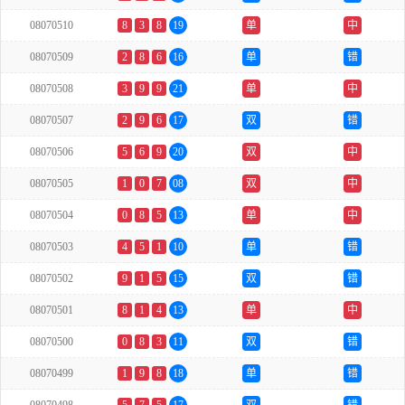
08070510
8
3
8
19
单
中
08070509
2
8
6
16
单
错
08070508
3
9
9
21
单
中
08070507
2
9
6
17
双
错
08070506
5
6
9
20
双
中
08070505
1
0
7
08
双
中
08070504
0
8
5
13
单
中
08070503
4
5
1
10
单
错
08070502
9
1
5
15
双
错
08070501
8
1
4
13
单
中
08070500
0
8
3
11
双
错
08070499
1
9
8
18
单
错