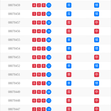
08070459
4
2
9
15
双
错
08070458
1
0
2
03
双
错
08070457
1
0
9
10
双
中
08070456
3
4
9
16
双
中
08070455
1
4
1
06
单
错
08070454
6
4
2
12
单
错
08070453
0
9
5
14
双
中
08070452
3
1
8
12
单
错
08070451
4
9
2
15
单
中
08070450
8
5
7
20
单
错
08070449
2
6
0
08
双
中
08070448
6
9
0
15
单
中
08070447
2
5
9
16
双
中