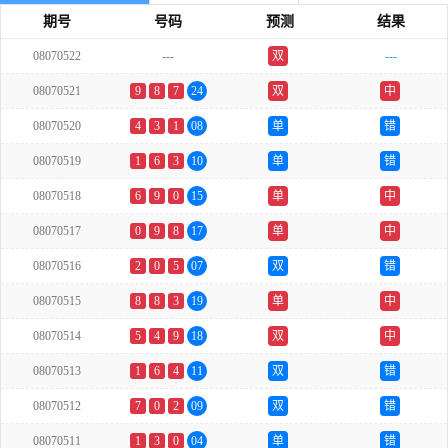
期号
号码
预测
结果
08070522
---
双
---
08070521
9
8
7
24
双
中
08070520
4
3
1
08
单
错
08070519
1
6
3
10
单
错
08070518
6
9
0
15
单
中
08070517
0
9
8
17
单
中
08070516
2
0
5
07
双
错
08070515
8
8
3
19
单
中
08070514
5
4
9
18
双
中
08070513
1
6
4
11
双
错
08070512
7
0
2
09
双
错
08070511
1
3
0
04
单
错