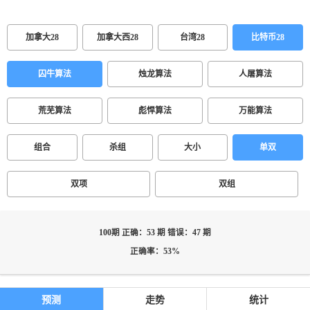
加拿大28
加拿大西28
台湾28
比特币28
囚牛算法
烛龙算法
人屠算法
荒芜算法
彪悍算法
万能算法
组合
杀组
大小
单双
双项
双组
100期 正确：53 期 错误：47 期
正确率：53%
预测
走势
统计