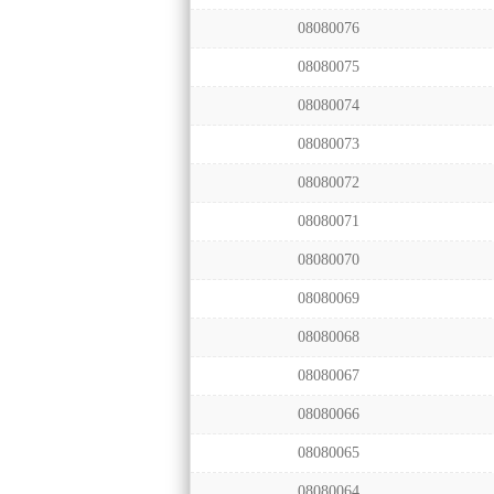
08080076
08080075
08080074
08080073
08080072
08080071
08080070
08080069
08080068
08080067
08080066
08080065
08080064