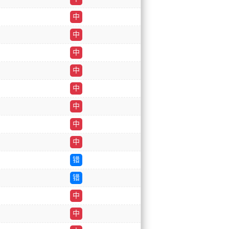
中
中
中
中
中
中
中
中
错
错
中
中