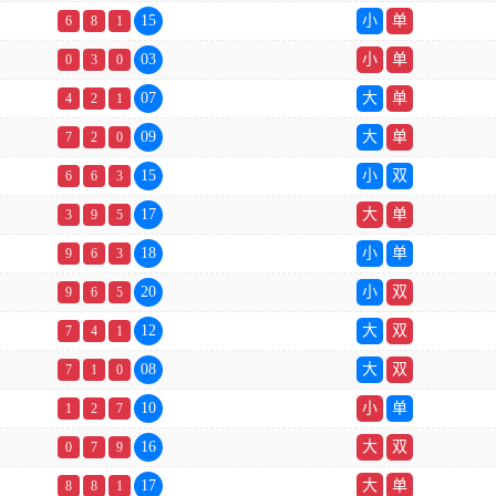
15
小
单
6
8
1
03
小
单
0
3
0
07
大
单
4
2
1
09
大
单
7
2
0
15
小
双
6
6
3
17
大
单
3
9
5
18
小
单
9
6
3
20
小
双
9
6
5
12
大
双
7
4
1
08
大
双
7
1
0
10
小
单
1
2
7
16
大
双
0
7
9
17
大
单
8
8
1