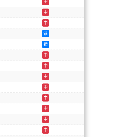
中
中
中
错
错
中
中
中
中
中
中
中
中