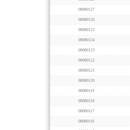
08080127
08080126
08080125
08080124
08080123
08080122
08080121
08080120
08080119
08080118
08080117
08080116