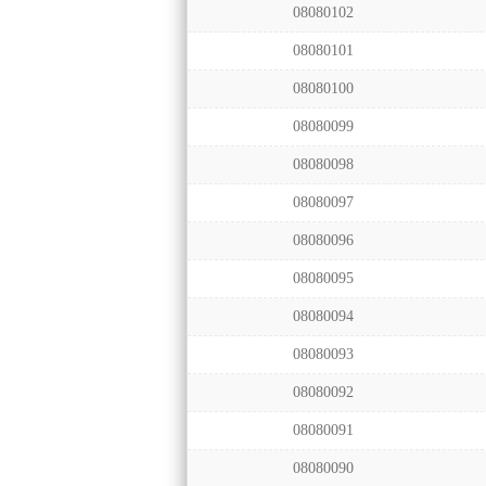
08080102
08080101
08080100
08080099
08080098
08080097
08080096
08080095
08080094
08080093
08080092
08080091
08080090