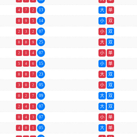
13
大
单
4
7
2
14
小
双
0
9
5
07
小
双
2
3
2
25
大
双
8
8
9
07
小
单
2
1
4
15
小
单
5
4
6
23
大
双
8
8
7
05
小
双
3
0
2
09
大
双
0
2
7
07
大
双
2
4
1
07
小
单
0
4
3
05
大
单
4
0
1