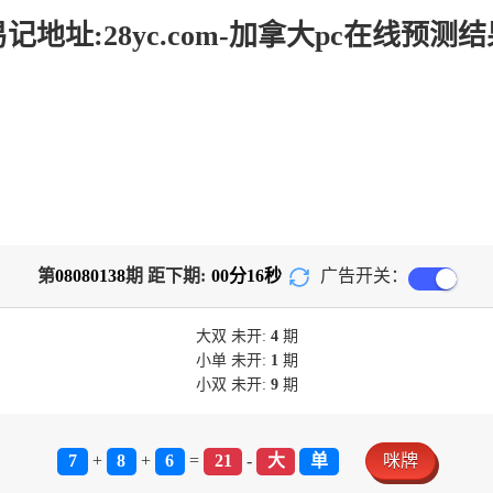
记地址:28yc.com-加拿大pc在线预测
第
08080138
期 距下期:
00
分
16
秒
广告开关：
大双
未开:
4
期
小单
未开:
1
期
小双
未开:
9
期
7
+
8
+
6
=
21
-
大
单
咪牌