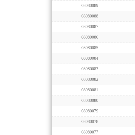
08080089
08080088
08080087
08080086
08080085
08080084
08080083
08080082
08080081
08080080
08080079
08080078
08080077