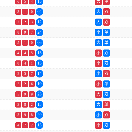
15
大
单
6
5
4
04
大
双
3
1
0
12
大
双
7
2
3
24
小
单
8
9
7
06
大
单
5
1
0
13
小
双
4
4
5
13
小
双
8
4
1
14
小
双
2
5
7
10
小
单
2
2
6
23
大
双
5
9
9
13
大
单
3
8
2
20
小
双
3
9
8
13
小
双
4
7
2