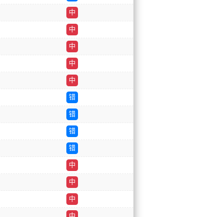
中
中
中
中
中
错
错
错
错
中
中
中
中