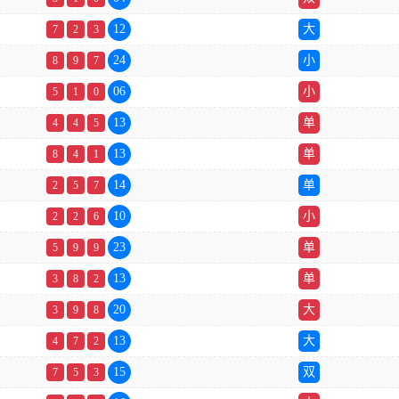
12
大
7
2
3
24
小
8
9
7
06
小
5
1
0
13
单
4
4
5
13
单
8
4
1
14
单
2
5
7
10
小
2
2
6
23
单
5
9
9
13
单
3
8
2
20
大
3
9
8
13
大
4
7
2
15
双
7
5
3