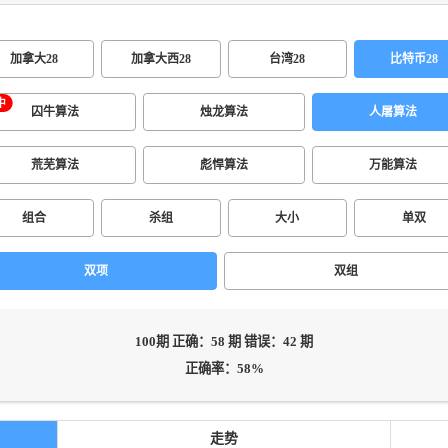
加拿大28
加拿大西28
台湾28
比特币28
囚牛算法
烛龙算法
人屠算法
荒芜算法
彪悍算法
万能算法
组合
杀组
大小
单双
双项
双组
100期 正确：58 期 错误：42 期
正确率：58%
走势