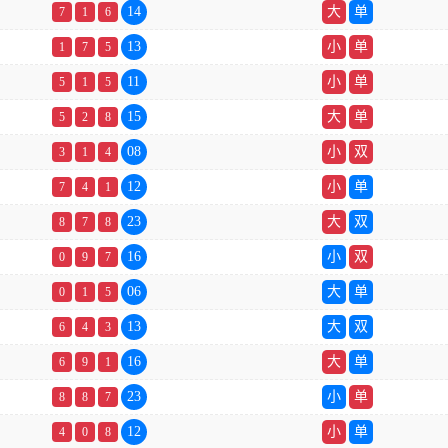
14
大
单
7
1
6
13
小
单
1
7
5
11
小
单
5
1
5
15
大
单
5
2
8
08
小
双
3
1
4
12
小
单
7
4
1
23
大
双
8
7
8
16
小
双
0
9
7
06
大
单
0
1
5
13
大
双
6
4
3
16
大
单
6
9
1
23
小
单
8
8
7
12
小
单
4
0
8