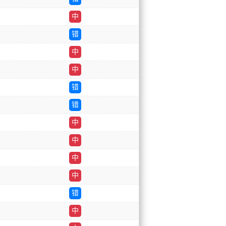
中
错
中
中
错
错
中
中
中
中
错
中