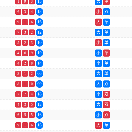
13
大
单
1
9
3
13
小
双
6
3
4
16
大
单
9
1
6
12
大
单
7
3
2
10
小
单
5
2
3
19
小
单
4
6
9
14
小
单
4
2
8
06
大
单
3
1
2
09
大
双
8
1
0
18
小
双
7
7
4
12
大
双
4
3
5
16
小
双
6
5
5
16
大
单
9
1
6