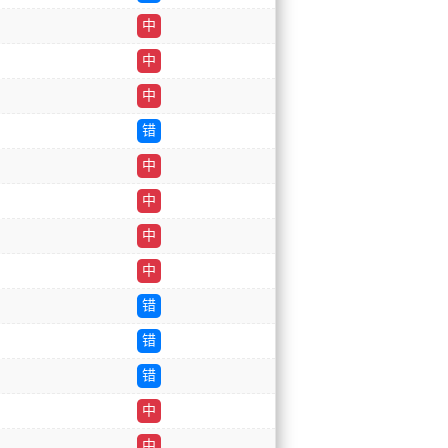
中
中
中
错
中
中
中
中
错
错
错
中
中