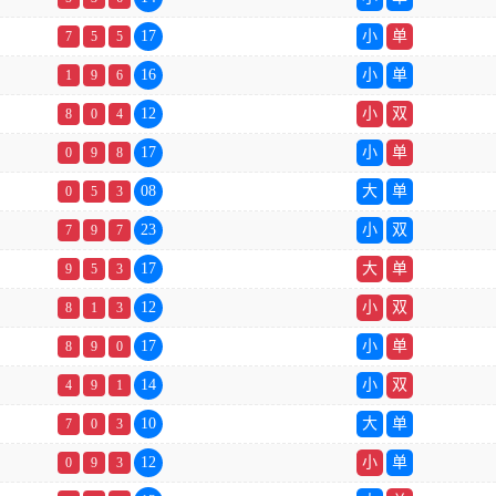
17
小
单
7
5
5
16
小
单
1
9
6
12
小
双
8
0
4
17
小
单
0
9
8
08
大
单
0
5
3
23
小
双
7
9
7
17
大
单
9
5
3
12
小
双
8
1
3
17
小
单
8
9
0
14
小
双
4
9
1
10
大
单
7
0
3
12
小
单
0
9
3