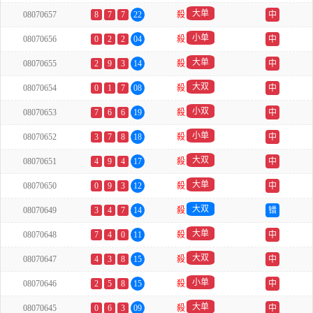
大单
08070657
8
7
7
22
殺
中
小单
08070656
0
2
2
04
殺
中
大单
08070655
2
9
3
14
殺
中
大双
08070654
0
1
7
08
殺
中
小双
08070653
7
6
6
19
殺
中
小单
08070652
3
7
8
18
殺
中
大双
08070651
4
9
4
17
殺
中
大单
08070650
0
9
3
12
殺
中
大双
08070649
3
4
7
14
殺
错
大单
08070648
7
4
0
11
殺
中
大双
08070647
4
3
8
15
殺
中
小单
08070646
2
5
8
15
殺
中
大单
08070645
0
6
3
09
殺
中