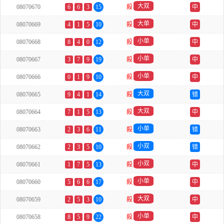
大双
08070670
6
6
3
15
殺
中
大单
08070669
4
1
5
10
殺
中
小单
08070668
8
4
0
12
殺
中
小单
08070667
3
7
9
19
殺
中
小单
08070666
0
1
9
10
殺
中
大双
08070665
9
4
1
14
殺
错
大双
08070664
7
1
5
13
殺
中
小单
08070663
2
3
6
11
殺
错
小双
08070662
2
3
5
10
殺
错
小双
08070661
1
7
5
13
殺
中
小单
08070660
5
6
6
17
殺
中
大双
08070659
2
5
3
10
殺
中
小单
08070658
8
5
9
22
殺
中