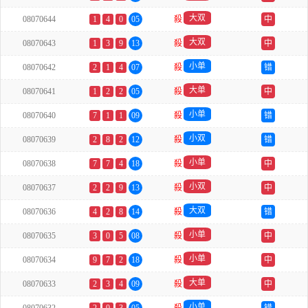
大双
08070644
1
4
0
05
殺
中
大双
08070643
1
3
9
13
殺
中
小单
08070642
2
1
4
07
殺
错
大单
08070641
1
2
2
05
殺
中
小单
08070640
7
1
1
09
殺
错
小双
08070639
2
8
2
12
殺
错
小单
08070638
7
7
4
18
殺
中
小双
08070637
2
2
9
13
殺
中
大双
08070636
4
2
8
14
殺
错
小单
08070635
3
0
5
08
殺
中
小单
08070634
9
7
2
18
殺
中
大单
08070633
2
3
4
09
殺
中
小单