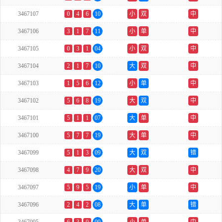
3467107
0
4
6
10
小
双
中
3467106
3
1
7
11
小
单
中
3467105
0
3
1
04
小
双
中
3467104
2
1
7
10
大
双
中
3467103
1
5
6
12
小
单
中
3467102
5
6
8
19
大
双
中
3467101
5
1
1
07
大
单
中
3467100
5
7
7
19
大
单
中
3467099
5
1
3
09
大
双
错
3467098
4
7
9
20
大
双
中
3467097
5
9
5
19
小
单
中
3467096
2
4
2
08
大
单
错