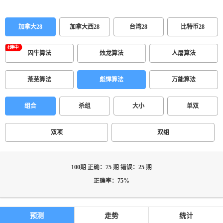
加拿大28
加拿大西28
台湾28
比特币28
囚牛算法
烛龙算法
人屠算法
荒芜算法
彪悍算法
万能算法
组合
杀组
大小
单双
双项
双组
100期 正确：75 期 错误：25 期
正确率：75%
预测
走势
统计