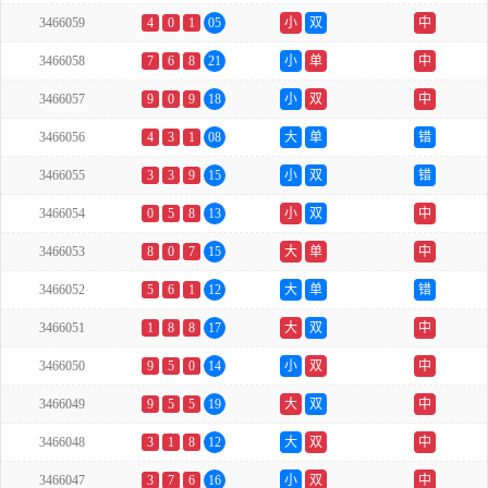
3466059
4
0
1
05
小
双
中
3466058
7
6
8
21
小
单
中
3466057
9
0
9
18
小
双
中
3466056
4
3
1
08
大
单
错
3466055
3
3
9
15
小
双
错
3466054
0
5
8
13
小
双
中
3466053
8
0
7
15
大
单
中
3466052
5
6
1
12
大
单
错
3466051
1
8
8
17
大
双
中
3466050
9
5
0
14
小
双
中
3466049
9
5
5
19
大
双
中
3466048
3
1
8
12
大
双
中
3466047
3
7
6
16
小
双
中