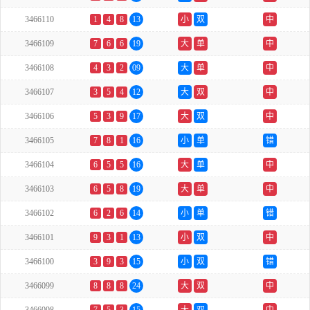
3466110
1
4
8
13
小
双
中
3466109
7
6
6
19
大
单
中
3466108
4
3
2
09
大
单
中
3466107
3
5
4
12
大
双
中
3466106
5
3
9
17
大
双
中
3466105
7
8
1
16
小
单
错
3466104
6
5
5
16
大
单
中
3466103
6
5
8
19
大
单
中
3466102
6
2
6
14
小
单
错
3466101
9
3
1
13
小
双
中
3466100
3
9
3
15
小
双
错
3466099
8
8
8
24
大
双
中