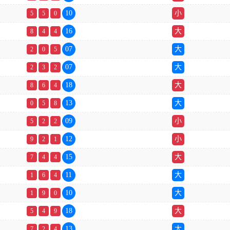
10
小
5
5
0
16
大
8
4
4
07
大
2
0
5
07
大
2
3
2
18
大
8
6
4
13
大
0
5
8
09
小
5
2
2
12
小
9
2
1
15
大
7
4
4
11
大
1
6
4
10
大
1
9
0
18
大
5
4
9
13
大
7
2
4