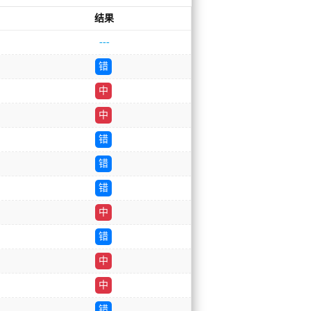
结果
---
错
中
中
错
错
错
中
错
中
中
错