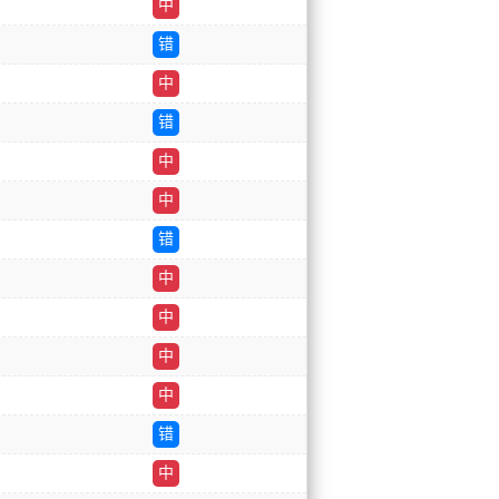
中
错
中
错
中
中
错
中
中
中
中
错
中