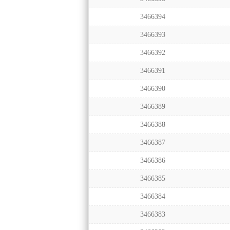
3466394
3466393
3466392
3466391
3466390
3466389
3466388
3466387
3466386
3466385
3466384
3466383