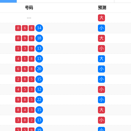
号码
预测
---
大
单
14
小
0
6
8
18
大
0
9
9
13
小
1
3
9
13
大
4
1
8
20
小
6
6
8
15
小
2
8
5
12
小
4
5
3
22
小
9
8
5
15
大
8
4
3
13
小
3
8
2
19
小
5
5
9