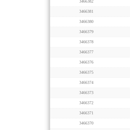
3466382
3466381
3466380
3466379
3466378
3466377
3466376
3466375
3466374
3466373
3466372
3466371
3466370