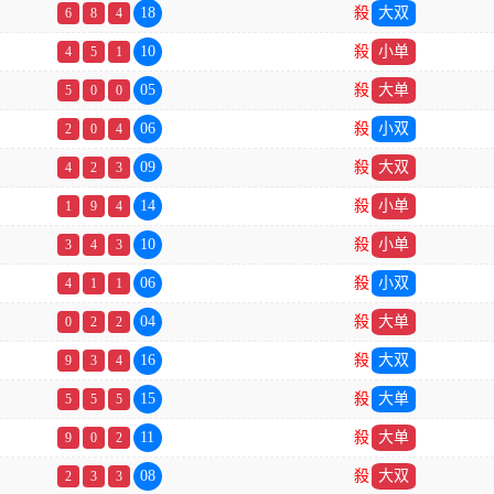
18
殺
大双
6
8
4
10
殺
小单
4
5
1
05
殺
大单
5
0
0
06
殺
小双
2
0
4
09
殺
大双
4
2
3
14
殺
小单
1
9
4
10
殺
小单
3
4
3
06
殺
小双
4
1
1
04
殺
大单
0
2
2
16
殺
大双
9
3
4
15
殺
大单
5
5
5
11
殺
大单
9
0
2
08
殺
大双
2
3
3