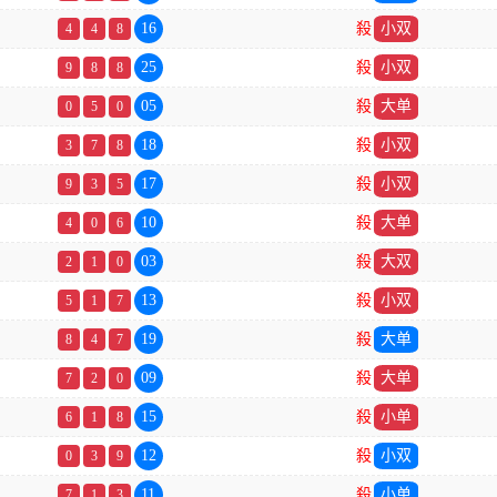
16
殺
小双
4
4
8
25
殺
小双
9
8
8
05
殺
大单
0
5
0
18
殺
小双
3
7
8
17
殺
小双
9
3
5
10
殺
大单
4
0
6
03
殺
大双
2
1
0
13
殺
小双
5
1
7
19
殺
大单
8
4
7
09
殺
大单
7
2
0
15
殺
小单
6
1
8
12
殺
小双
0
3
9
11
殺
小单
7
1
3