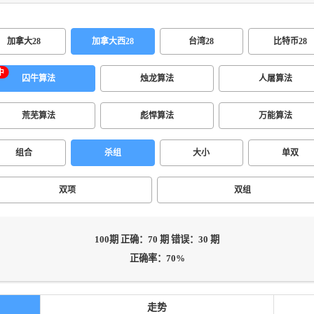
加拿大28
加拿大西28
台湾28
比特币28
囚牛算法
烛龙算法
人屠算法
荒芜算法
彪悍算法
万能算法
组合
杀组
大小
单双
双项
双组
100期 正确：70 期 错误：30 期
正确率：70%
走势