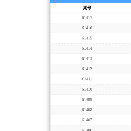
期号
61417
61416
61415
61414
61413
61412
61411
61410
61409
61408
61407
61406