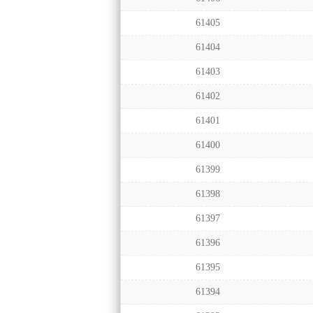
61405
61404
61403
61402
61401
61400
61399
61398
61397
61396
61395
61394