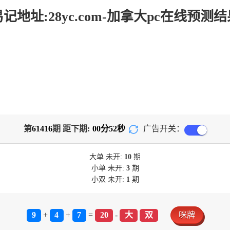
记地址:28yc.com-加拿大pc在线预测
第
61416
期 距下期:
00
分
52
秒
广告开关：
大单
未开:
10
期
小单
未开:
3
期
小双
未开:
1
期
9
+
4
+
7
=
20
-
大
双
咪牌