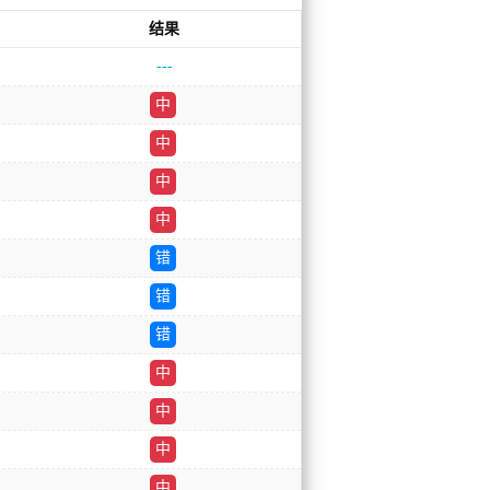
结果
---
中
中
中
中
错
错
错
中
中
中
中