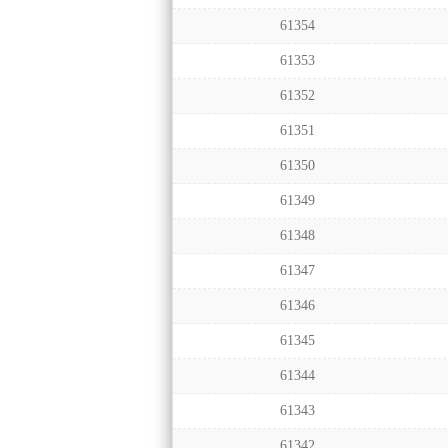
61354
61353
61352
61351
61350
61349
61348
61347
61346
61345
61344
61343
61342