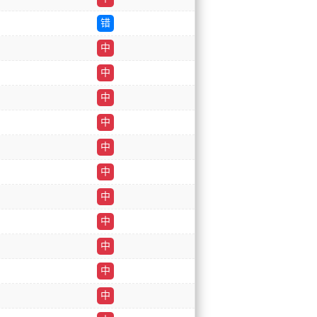
错
中
中
中
中
中
中
中
中
中
中
中