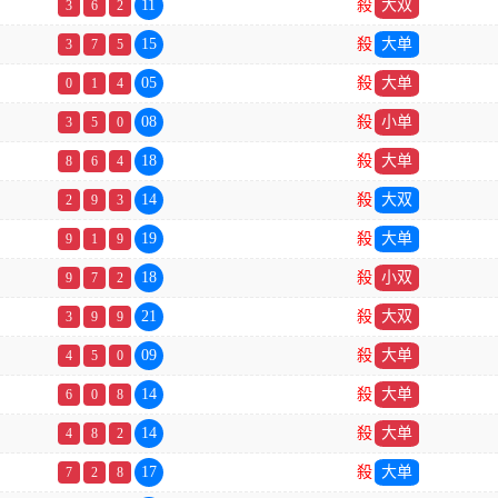
11
殺
大双
3
6
2
15
殺
大单
3
7
5
05
殺
大单
0
1
4
08
殺
小单
3
5
0
18
殺
大单
8
6
4
14
殺
大双
2
9
3
19
殺
大单
9
1
9
18
殺
小双
9
7
2
21
殺
大双
3
9
9
09
殺
大单
4
5
0
14
殺
大单
6
0
8
14
殺
大单
4
8
2
17
殺
大单
7
2
8