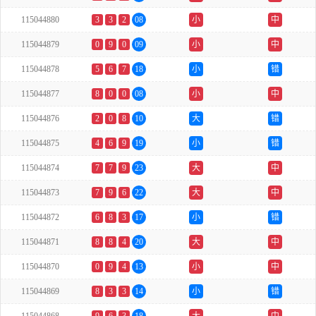
115044880
3
3
2
08
小
中
115044879
0
9
0
09
小
中
115044878
5
6
7
18
小
错
115044877
8
0
0
08
小
中
115044876
2
0
8
10
大
错
115044875
4
6
9
19
小
错
115044874
7
7
9
23
大
中
115044873
7
9
6
22
大
中
115044872
6
8
3
17
小
错
115044871
8
8
4
20
大
中
115044870
0
9
4
13
小
中
115044869
8
3
3
14
小
错