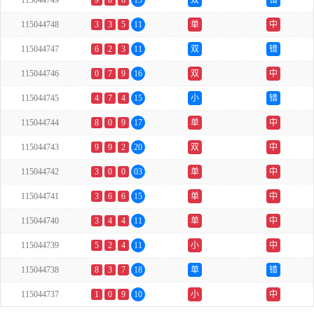
115044749
9
0
6
15
双
错
115044748
3
3
5
11
单
中
115044747
6
2
3
11
双
错
115044746
0
7
9
16
双
中
115044745
4
7
4
15
小
错
115044744
8
0
9
17
单
中
115044743
9
9
2
20
双
中
115044742
3
0
0
03
单
中
115044741
3
6
6
15
单
中
115044740
3
4
4
11
单
中
115044739
5
2
4
11
小
中
115044738
8
3
7
18
单
错
115044737
1
0
9
10
小
中