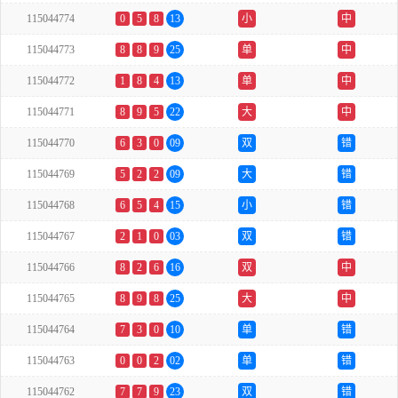
115044774
0
5
8
13
小
中
115044773
8
8
9
25
单
中
115044772
1
8
4
13
单
中
115044771
8
9
5
22
大
中
115044770
6
3
0
09
双
错
115044769
5
2
2
09
大
错
115044768
6
5
4
15
小
错
115044767
2
1
0
03
双
错
115044766
8
2
6
16
双
中
115044765
8
9
8
25
大
中
115044764
7
3
0
10
单
错
115044763
0
0
2
02
单
错
115044762
7
7
9
23
双
错