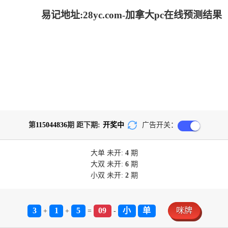
易记地址:28yc.com-加拿大pc在线预测结果
第
115044836
期 距下期:
开奖中
广告开关：
大单
未开:
4
期
大双
未开:
6
期
小双
未开:
2
期
3
1
5
09
小
单
咪牌
+
+
=
-