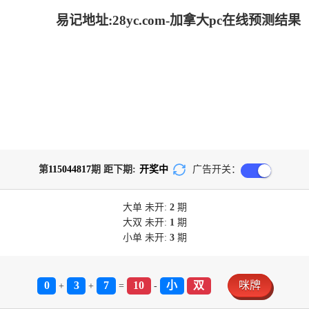
易记地址:28yc.com-加拿大pc在线预测结果
第
115044817
期 距下期:
开奖中
广告开关：
大单
未开:
2
期
大双
未开:
1
期
小单
未开:
3
期
0
3
7
10
小
双
咪牌
+
+
=
-