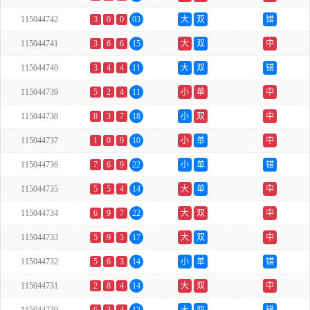
115044742
3
0
0
03
大
双
错
115044741
3
6
6
15
大
双
中
115044740
3
4
4
11
大
双
错
115044739
5
2
4
11
小
单
中
115044738
8
3
7
18
小
双
中
115044737
1
0
9
10
小
单
中
115044736
7
6
9
22
小
单
错
115044735
5
5
4
14
大
单
中
115044734
6
9
7
22
大
双
中
115044733
5
9
3
17
大
双
中
115044732
5
6
3
14
小
单
错
115044731
2
8
4
14
大
双
中