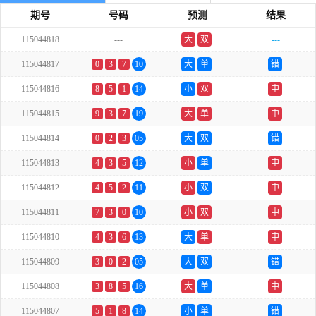
期号
号码
预测
结果
115044818
---
大
双
---
115044817
0
3
7
10
大
单
错
115044816
8
5
1
14
小
双
中
115044815
9
3
7
19
大
单
中
115044814
0
2
3
05
大
双
错
115044813
4
3
5
12
小
单
中
115044812
4
5
2
11
小
双
中
115044811
7
3
0
10
小
双
中
115044810
4
3
6
13
大
单
中
115044809
3
0
2
05
大
双
错
115044808
3
8
5
16
大
单
中
115044807
5
1
8
14
小
单
错