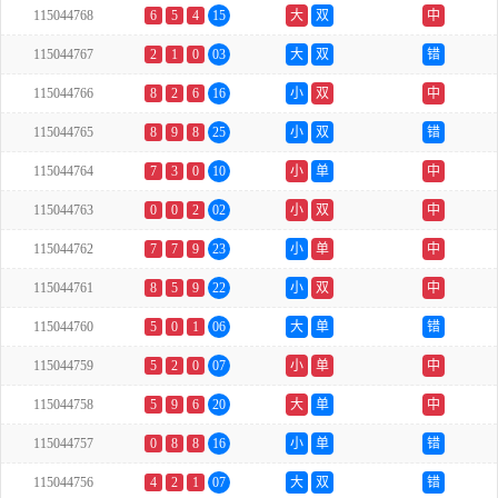
115044768
6
5
4
15
大
双
中
115044767
2
1
0
03
大
双
错
115044766
8
2
6
16
小
双
中
115044765
8
9
8
25
小
双
错
115044764
7
3
0
10
小
单
中
115044763
0
0
2
02
小
双
中
115044762
7
7
9
23
小
单
中
115044761
8
5
9
22
小
双
中
115044760
5
0
1
06
大
单
错
115044759
5
2
0
07
小
单
中
115044758
5
9
6
20
大
单
中
115044757
0
8
8
16
小
单
错
115044756
4
2
1
07
大
双
错