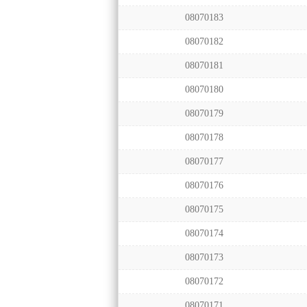
08070183
08070182
08070181
08070180
08070179
08070178
08070177
08070176
08070175
08070174
08070173
08070172
08070171