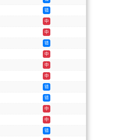
错
中
中
错
中
中
中
错
错
中
中
错