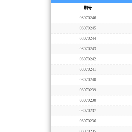
期号
08070246
08070245
08070244
08070243
08070242
08070241
08070240
08070239
08070238
08070237
08070236
08070235