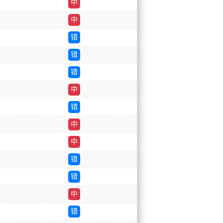
中
中
错
错
错
中
错
中
中
错
错
中
错