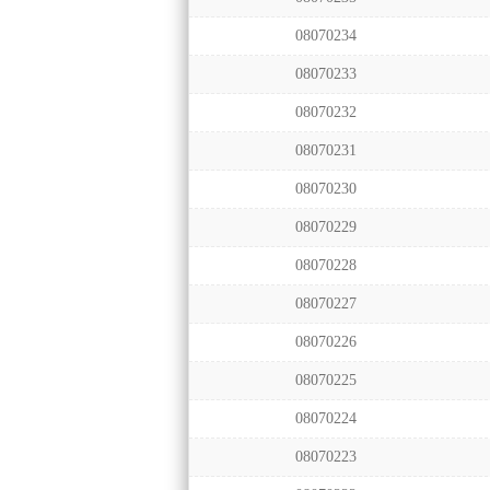
08070234
08070233
08070232
08070231
08070230
08070229
08070228
08070227
08070226
08070225
08070224
08070223