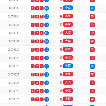
08070836
6
3
9
18
殺
中
小单
08070835
1
5
3
09
殺
错
小单
08070834
9
0
7
16
殺
中
小单
08070833
9
1
6
16
殺
中
大双
08070832
0
2
4
06
殺
中
大单
08070831
6
0
1
07
殺
中
小单
08070830
7
8
4
19
殺
中
小双
08070829
6
7
0
13
殺
中
小双
08070828
3
2
5
10
殺
错
小单
08070827
9
0
3
12
殺
中
大双
08070826
4
3
8
15
殺
中
小双
08070825
4
2
7
13
殺
中
小双
08070824
6
7
4
17
殺
中