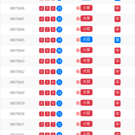
小单
08070848
4
9
6
19
殺
中
大单
08070847
4
1
5
10
殺
中
小双
08070846
8
2
8
18
殺
中
大双
08070845
9
0
9
18
殺
错
小单
08070844
2
6
0
08
殺
中
大单
08070843
9
0
5
14
殺
中
大双
08070842
0
6
7
13
殺
中
大双
08070841
2
1
8
11
殺
中
大单
08070840
2
3
9
14
殺
中
小单
08070839
8
7
0
15
殺
中
小双
08070838
3
3
7
13
殺
中
小单
08070837
3
2
7
12
殺
中
小单