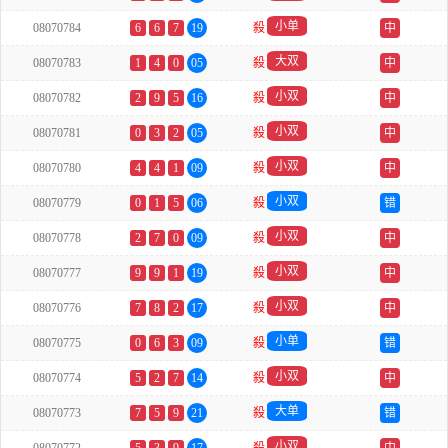
小单
08070784
6
6
7
19
殺
中
大双
08070783
1
4
0
05
殺
中
小双
08070782
2
9
5
16
殺
中
小双
08070781
0
3
2
05
殺
中
小双
08070780
4
4
1
09
殺
中
小双
08070779
0
1
5
06
殺
错
小双
08070778
2
7
0
09
殺
中
小双
08070777
9
9
1
19
殺
中
小双
08070776
7
8
2
17
殺
中
小单
08070775
0
6
3
09
殺
错
小双
08070774
5
2
7
14
殺
中
大单
08070773
7
5
9
21
殺
错
小双