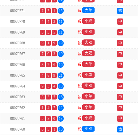
08070772
5
3
9
17
殺
中
大单
08070771
7
7
1
15
殺
错
小双
08070770
4
4
3
11
殺
中
小双
08070769
3
3
5
11
殺
中
大双
08070768
9
1
9
19
殺
中
大双
08070767
7
9
3
19
殺
中
大单
08070766
8
2
6
16
殺
中
小单
08070765
4
8
9
21
殺
中
小双
08070764
9
5
4
18
殺
中
小单
08070763
8
3
5
16
殺
中
小单
08070762
1
4
7
12
殺
中
小双
08070761
5
8
0
13
殺
中
小双
08070760
6
3
1
10
殺
错