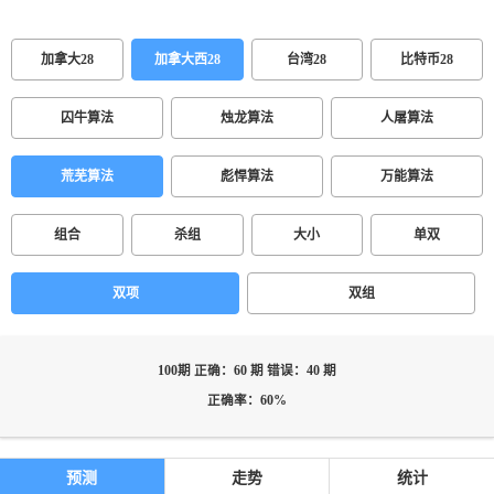
加拿大28
加拿大西28
台湾28
比特币28
囚牛算法
烛龙算法
人屠算法
荒芜算法
彪悍算法
万能算法
组合
杀组
大小
单双
双项
双组
100期 正确：60 期 错误：40 期
正确率：60%
预测
走势
统计