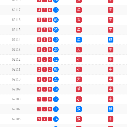
62118
9
9
6
24
大
中
62117
4
3
6
13
单
中
62116
5
3
0
08
双
中
62115
8
8
9
25
单
中
62114
9
1
0
10
单
错
62113
9
2
9
20
大
中
62112
8
0
4
12
小
中
62111
2
4
2
08
小
中
62110
4
9
9
22
大
中
62109
4
7
8
19
单
中
62108
7
5
0
12
小
中
62107
1
2
8
11
双
错
62106
9
4
1
14
双
中