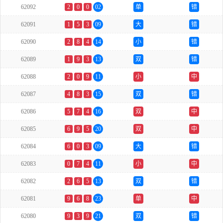
62092
2
0
0
02
单
错
62091
1
5
3
09
大
错
62090
2
8
4
14
小
错
62089
1
9
3
13
双
错
62088
2
0
9
11
小
中
62087
4
8
3
15
双
错
62086
5
7
4
16
双
中
62085
6
9
5
20
双
中
62084
6
0
3
09
大
错
62083
0
7
4
11
小
中
62082
2
6
5
13
双
错
62081
9
6
8
23
单
中
62080
9
3
9
21
双
错