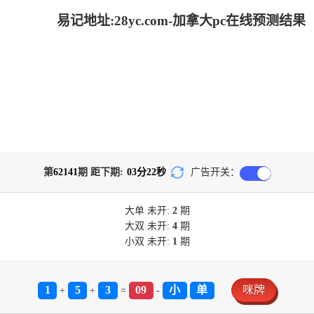
易记地址:28yc.com-加拿大pc在线预测结果
第
62141
期 距下期:
03
分
22
秒
广告开关：
大单
未开:
2
期
大双
未开:
4
期
小双
未开:
1
期
1
5
3
09
小
单
咪牌
+
+
=
-